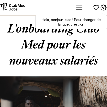
Hola
Hola
,
bonjour
,
bonjour
,
ciao
,
ciao
! Pour changer de
! To switch
languages, click here!
langue, c'est ici !
L’onboarding Club
Med pour les
nouveaux salariés