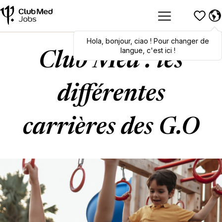
Hola
Hola
,
bonjour
,
bonjour
,
ciao
,
ciao
! Pour changer de
! To switch
languages, click here!
langue, c'est ici !
Club Med : les
différentes
carrières des G.O