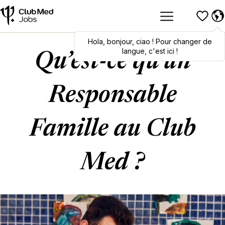
Hola
Hola
,
bonjour
,
bonjour
,
ciao
,
ciao
! Pour changer de
! To switch
languages, click here!
langue, c'est ici !
Qu’est-ce qu’un
Responsable
Famille au Club
Med ?