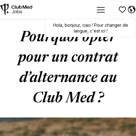
Hola
Hola
,
bonjour
,
bonjour
,
ciao
,
ciao
! Pour changer de
! To switch
languages, click here!
langue, c'est ici !
Pourquoi opter
pour un contrat
d’alternance au
Club Med ?