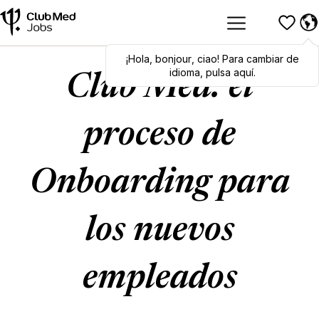
¡Hola
Hola
,
bonjour
,
bonjour
,
ciao
,
ciao
! Para cambiar de
! To switch
languages, click here!
idioma, pulsa aquí.
Club Med: el
proceso de
Onboarding para
los nuevos
empleados