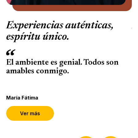
entana)
Experiencias auténticas,
E
espíritu único.
e
El ambiente es genial. Todos son
T
amables conmigo.
i
r
María Fátima
Ri
Ver más
(Se abre en una nueva pestaña o venta
(Se abre en una ventana nueva)