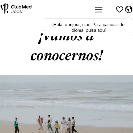
¡Hola
Hola
,
bonjour
,
bonjour
,
ciao
,
ciao
! Para cambiar de
! To switch
languages, click here!
idioma, pulsa aquí.
¡Vamos a
conocernos!