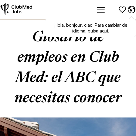
¡Hola
Hola
,
bonjour
,
bonjour
,
ciao
,
ciao
! Para cambiar de
! To switch
languages, click here!
idioma, pulsa aquí.
Glosario de
empleos en Club
Med: el ABC que
necesitas conocer