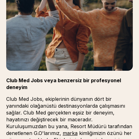
Club Med Jobs veya benzersiz bir profesyonel
deneyim
Club Med Jobs, ekiplerinin dünyanın dört bir
yanındaki olağanüstü destinasyonlarda çalışmasını
sağlar. Club Med gerçekten eşsiz bir deneyim,
hayatınızı değiştirecek bir maceradır.
Kuruluşumuzdan bu yana, Resort Müdürü tarafından
denetlenen G.O'larımız,
marka
(Yeni bir sekmede veya pe
(opens in new window)
kimliğimizin özünü her