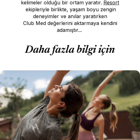
kelimeler olduğu bir ortam yaratır.
Resort
(Yeni bi
(opens in new window)
ekipleriyle birlikte, yaşam boyu zengin
deneyimler ve anılar yaratırken
Club Med değerlerini aktarmaya kendini
adamıştır...
Daha fazla bilgi için