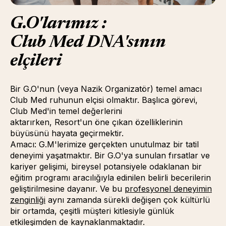
G.O'larımız :
Club Med DNA'sının
elçileri
Bir G.O'nun (veya Nazik Organizatör) temel amacı
Club Med ruhunun elçisi olmaktır. Başlıca görevi,
Club Med'in temel değerlerini
aktarırken, Resort'un öne çıkan özelliklerinin
büyüsünü hayata geçirmektir.
Amacı: G.M'lerimize gerçekten unutulmaz bir tatil
deneyimi yaşatmaktır. Bir G.O'ya sunulan fırsatlar ve
kariyer gelişimi, bireysel potansiyele odaklanan bir
eğitim programı aracılığıyla edinilen belirli becerilerin
geliştirilmesine dayanır. Ve bu
profesyonel deneyimin
zenginliği
(Yeni bir sekmede veya pencerede açılır)
(opens in new window)
aynı zamanda sürekli değişen çok kültürlü
bir ortamda, çeşitli müşteri kitlesiyle günlük
etkileşimden de kaynaklanmaktadır.