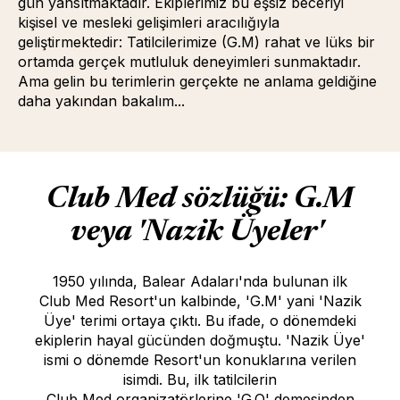
gün yansıtmaktadır. Ekiplerimiz bu eşsiz beceriyi
kişisel ve mesleki gelişimleri aracılığıyla
geliştirmektedir: Tatilcilerimize (G.M) rahat ve lüks bir
ortamda gerçek mutluluk deneyimleri sunmaktadır.
Ama gelin bu terimlerin gerçekte ne anlama geldiğine
daha yakından bakalım...
Club Med sözlüğü: G.M
veya 'Nazik Üyeler'
1950 yılında, Balear Adaları'nda bulunan ilk
Club Med Resort'un kalbinde, 'G.M' yani 'Nazik
Üye' terimi ortaya çıktı. Bu ifade, o dönemdeki
ekiplerin hayal gücünden doğmuştu. 'Nazik Üye'
ismi o dönemde Resort'un konuklarına verilen
isimdi. Bu, ilk tatilcilerin
Club Med organizatörlerine 'G.O' demesinden