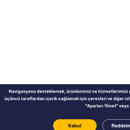
Navigasyonu desteklemek, ürünlerimizi ve hizmetlerimizi 
üçüncü taraflardan içerik sağlamak için çerezleri ve diğer izle
"Ayarları Yönet" veya 
Kabul
Reddet