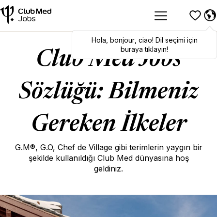
Hola
Hola
,
bonjour
,
bonjour
,
ciao
,
ciao
! Dil seçimi için
! To switch
languages, click here!
buraya tıklayın!
Club Med Jobs
Sözlüğü: Bilmeniz
Gereken İlkeler
G.M®, G.O, Chef de Village gibi terimlerin yaygın bir
şekilde kullanıldığı Club Med dünyasına hoş
geldiniz.