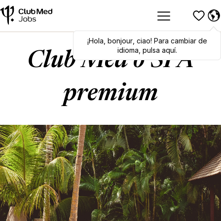
¡Hola
Hola
,
bonjour
,
bonjour
,
ciao
,
ciao
! Para cambiar de
! To switch
languages, click here!
idioma, pulsa aquí.
Club Med o SPA
premium