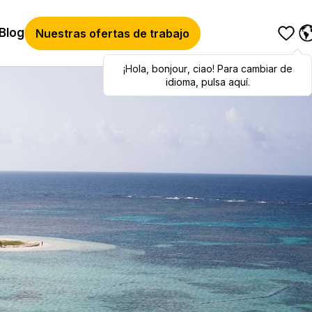
Blog
Nuestras ofertas de trabajo
¡Hola
Hola
,
bonjour
,
bonjour
,
ciao
,
ciao
! Para cambiar de
! To switch
languages, click here!
idioma, pulsa aquí.