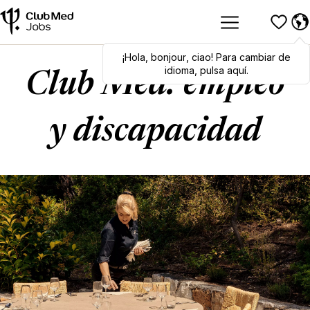
¡Hola
Hola
,
bonjour
,
bonjour
,
ciao
,
ciao
! Para cambiar de
! To switch
languages, click here!
idioma, pulsa aquí.
Club Med: empleo
y discapacidad