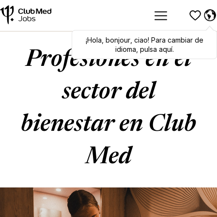
¡Hola
Hola
,
bonjour
,
bonjour
,
ciao
,
ciao
! Para cambiar de
! To switch
languages, click here!
idioma, pulsa aquí.
Profesiones en el
sector del
bienestar en Club
Med