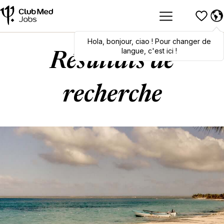
Hola
Hola
,
bonjour
,
bonjour
,
ciao
,
ciao
! Pour changer de
! To switch
languages, click here!
langue, c'est ici !
Résultats de
recherche