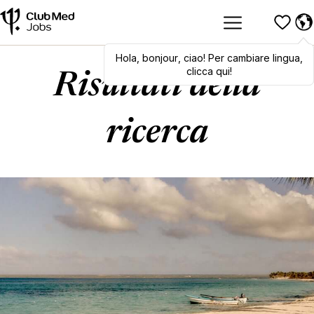
Hola
,
Hola
bonjour
,
bonjour
,
ciao
,
! Per cambiare lingua,
ciao
! To switch
languages, click here!
clicca qui!
Risultati della
ricerca