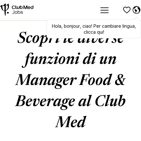
Hola
,
Hola
bonjour
,
bonjour
,
ciao
,
! Per cambiare lingua,
ciao
! To switch
languages, click here!
clicca qui!
Scopri le diverse
funzioni di un
Manager Food &
Beverage al Club
Med