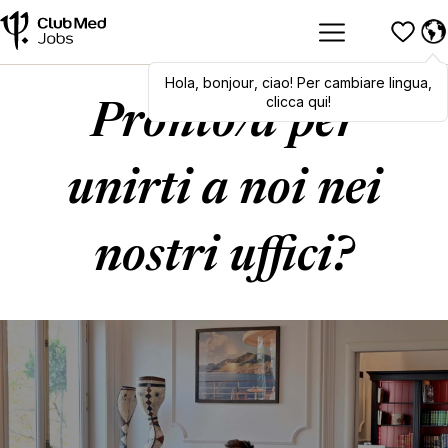
Hola
,
Hola
bonjour
,
bonjour
,
ciao
,
! Per cambiare lingua,
ciao
! To switch
languages, click here!
clicca qui!
Pronto/a per
unirti a noi nei
nostri uffici?