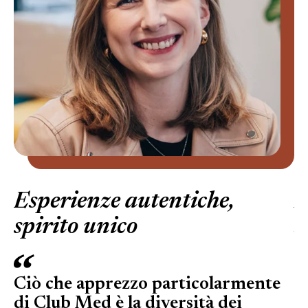
tra)
Esperienze autentiche,
E
spirito unico
s
Ciò che apprezzo particolarmente
Q
di Club Med è la diversità dei
m