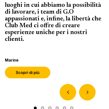
luoghi in cui abbiamo la possibilità
o
di lavorare, i team di G.O
c
appassionati e, infine, la libertà che
Club Med ci offre di creare
esperienze uniche per i nostri
Ad
clienti.
Marine
Scopri di più
(Si apre in una nuova scheda o fines
(si apre in una nuova finestra)