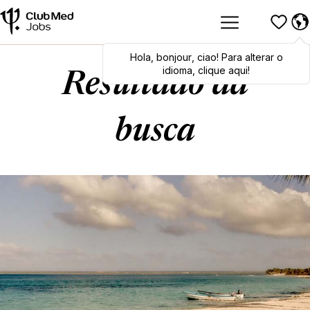
Hola
Hola
,
bonjour
,
bonjour
,
ciao
,
ciao
! Para alterar o
! To switch
languages, click here!
idioma, clique aqui!
Resultado da
busca