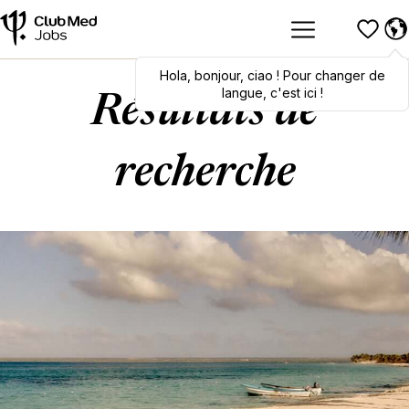
Hola
Hola
,
bonjour
,
bonjour
,
ciao
,
ciao
! Pour changer de
! To switch
languages, click here!
langue, c'est ici !
Résultats de
recherche