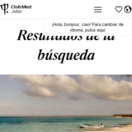
¡Hola
Hola
,
bonjour
,
bonjour
,
ciao
,
ciao
! Para cambiar de
! To switch
languages, click here!
idioma, pulsa aquí.
Resultados de la
búsqueda