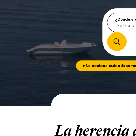
Ir, búsqueda de emp
¿Dónde vi
*Selecciona cuidadosament
La herencia d