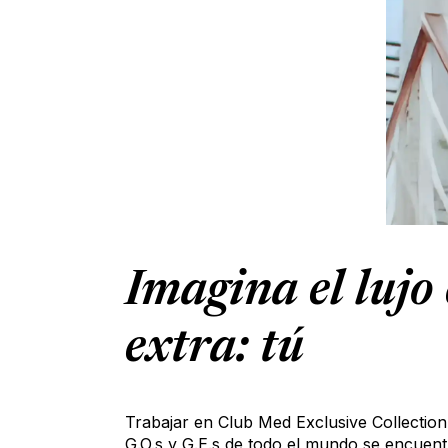
Imagina el lujo
extra: tú
Trabajar en Club Med Exclusive Collection 
G.O.s y G.E.s de todo el mundo se encuen