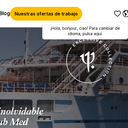
Blog
Nuestras ofertas de trabajo
¡Hola
,
bonjour
,
ciao
! Para cambiar de
idioma, pulsa aquí.
inolvidable
lub Med