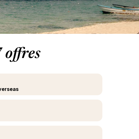
 offres
overseas