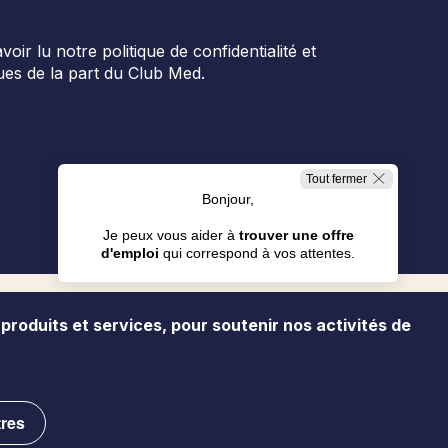
r lu notre politique de confidentialité et
es de la part du Club Med.
Tout fermer
Bonjour,
Je peux vous aider à
trouver une offre
d'emploi
qui correspond à vos attentes.
Je cherche en Resorts
 produits et services, pour soutenir nos activités de
ialité
Presse
Gestion des cookies
Plan du site
Je cherche en Bureaux
tres
Contactez-nous