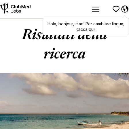
Hola
,
Hola
bonjour
,
bonjour
,
ciao
,
! Per cambiare lingua,
ciao
! To switch
languages, click here!
clicca qui!
Risultati della
ricerca