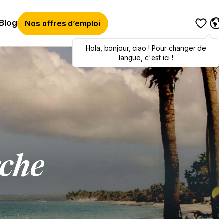
Blog
Nos offres d’emploi
Hola
Hola
,
bonjour
,
bonjour
,
ciao
,
ciao
! Pour changer de
! To switch
languages, click here!
langue, c'est ici !
rche