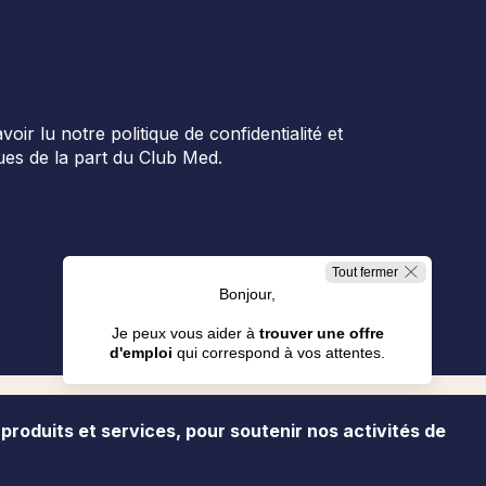
r lu notre politique de confidentialité et
es de la part du Club Med.
Tout fermer
Bonjour,
Je peux vous aider à
trouver une offre
d'emploi
qui correspond à vos attentes.
Je cherche en Resorts
 produits et services, pour soutenir nos activités de
ialité
Presse
Gestion des cookies
Plan du site
Je cherche en Bureaux