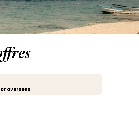
ffres
 or overseas