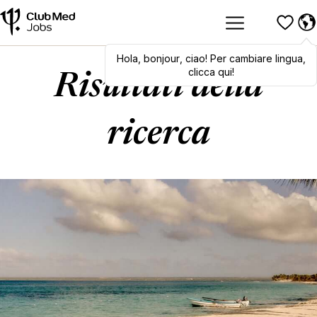
Hola
,
Hola
bonjour
,
bonjour
,
ciao
,
! Per cambiare lingua,
ciao
! To switch
languages, click here!
clicca qui!
Risultati della
ricerca