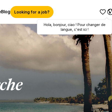
e
Blog
Looking for a job?
Hola
Hola
,
bonjour
,
bonjour
,
ciao
,
ciao
! Pour changer de
! To switch
languages, click here!
langue, c'est ici !
rche