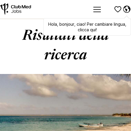
Hola
,
Hola
bonjour
,
bonjour
,
ciao
,
! Per cambiare lingua,
ciao
! To switch
languages, click here!
clicca qui!
Risultati della
ricerca