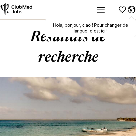
Hola
Hola
,
bonjour
,
bonjour
,
ciao
,
ciao
! Pour changer de
! To switch
languages, click here!
langue, c'est ici !
Résultats de
recherche