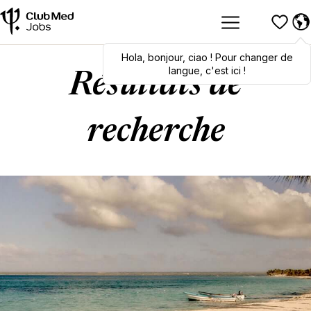
Hola
Hola
,
bonjour
,
bonjour
,
ciao
,
ciao
! Pour changer de
! To switch
languages, click here!
langue, c'est ici !
Résultats de
recherche