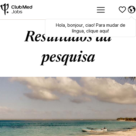
Hola
Hola
,
bonjour
,
bonjour
,
ciao
,
ciao
! Para mudar de
! To switch
languages, click here!
língua, clique aqui!
Resultados da
pesquisa