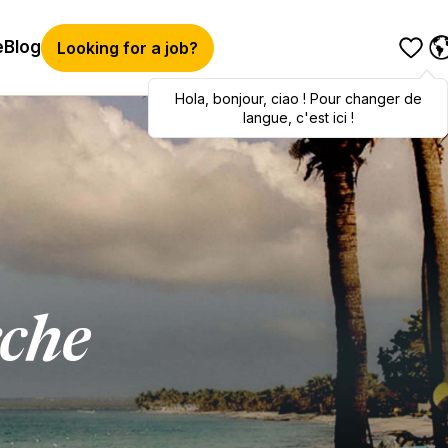
e
Blog
Looking for a job?
Hola
Hola
,
bonjour
,
bonjour
,
ciao
,
ciao
! Pour changer de
! To switch
languages, click here!
langue, c'est ici !
rche