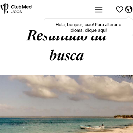
Hola
Hola
,
bonjour
,
bonjour
,
ciao
,
ciao
! Para alterar o
! To switch
languages, click here!
idioma, clique aqui!
Resultado da
busca