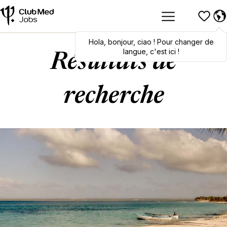
Hola
Hola
,
bonjour
,
bonjour
,
ciao
,
ciao
! Pour changer de
! To switch
languages, click here!
langue, c'est ici !
Résultats de
recherche