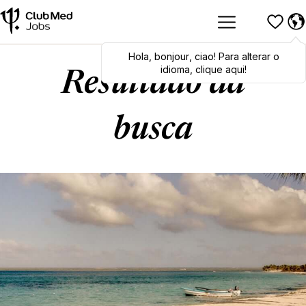
Hola
Hola
,
bonjour
,
bonjour
,
ciao
,
ciao
! Para alterar o
! To switch
languages, click here!
idioma, clique aqui!
Resultado da
busca