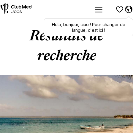
Hola
Hola
,
bonjour
,
bonjour
,
ciao
,
ciao
! Pour changer de
! To switch
languages, click here!
langue, c'est ici !
Résultats de
recherche