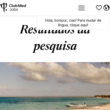
Hola
Hola
,
bonjour
,
bonjour
,
ciao
,
ciao
! Para mudar de
! To switch
languages, click here!
língua, clique aqui!
Resultados da
pesquisa