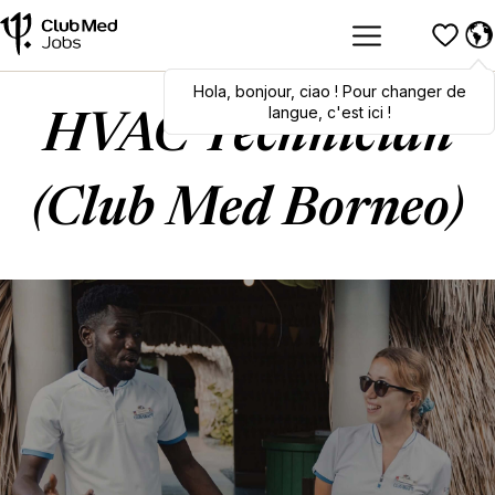
Hola
Hola
,
bonjour
,
bonjour
,
ciao
,
ciao
! Pour changer de
! To switch
languages, click here!
langue, c'est ici !
HVAC Technician
(Club Med Borneo)