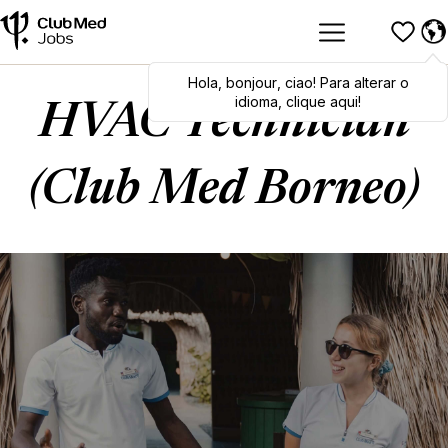
Hola
Hola
,
bonjour
,
bonjour
,
ciao
,
ciao
! Para alterar o
! To switch
languages, click here!
idioma, clique aqui!
HVAC Technician
(Club Med Borneo)