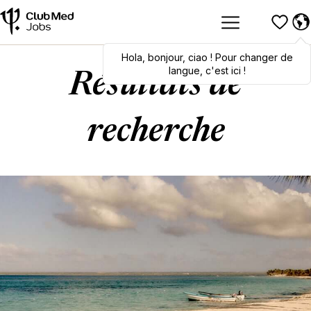
Hola
Hola
,
bonjour
,
bonjour
,
ciao
,
ciao
! Pour changer de
! To switch
languages, click here!
langue, c'est ici !
Résultats de
recherche