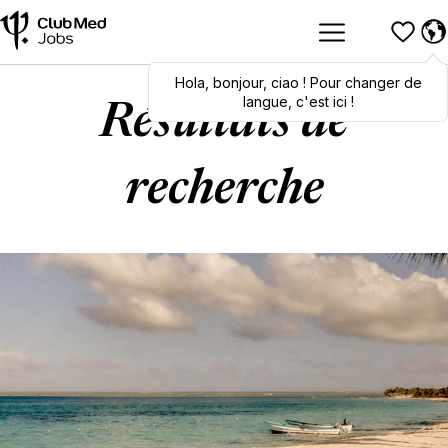
Hola
Hola
,
bonjour
,
bonjour
,
ciao
,
ciao
! Pour changer de
! To switch
languages, click here!
langue, c'est ici !
Résultats de
recherche