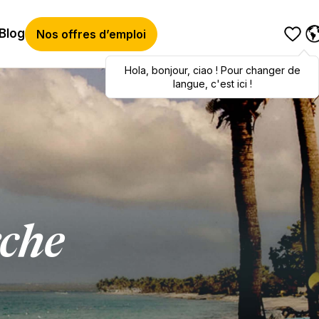
Blog
Nos offres d’emploi
Hola
Hola
,
bonjour
,
bonjour
,
ciao
,
ciao
! Pour changer de
! To switch
languages, click here!
langue, c'est ici !
rche