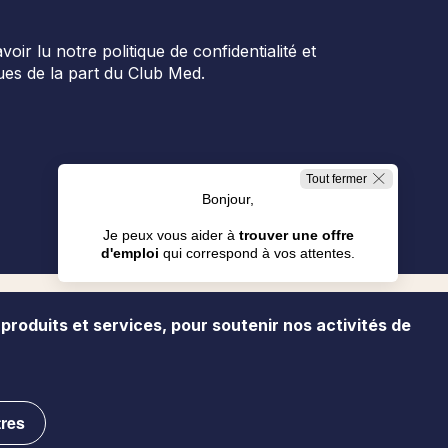
r lu notre politique de confidentialité et
es de la part du Club Med.
Tout fermer
Bonjour,
Je peux vous aider à
trouver une offre
d'emploi
qui correspond à vos attentes.
Je cherche en Resorts
 produits et services, pour soutenir nos activités de
ialité
Presse
Gestion des cookies
Plan du site
Je cherche en Bureaux
tres
Contactez-nous