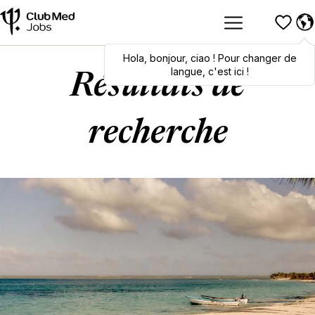
Hola
Hola
,
bonjour
,
bonjour
,
ciao
,
ciao
! Pour changer de
! To switch
languages, click here!
langue, c'est ici !
Résultats de
recherche