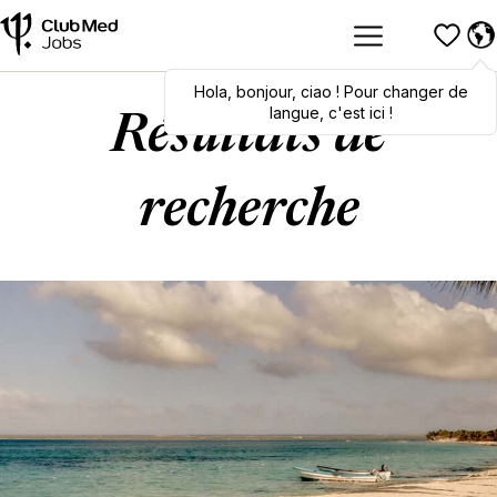
Hola
Hola
,
bonjour
,
bonjour
,
ciao
,
ciao
! Pour changer de
! To switch
languages, click here!
langue, c'est ici !
Résultats de
recherche