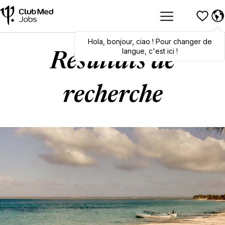
Hola
Hola
,
bonjour
,
bonjour
,
ciao
,
ciao
! Pour changer de
! To switch
languages, click here!
langue, c'est ici !
Résultats de
recherche