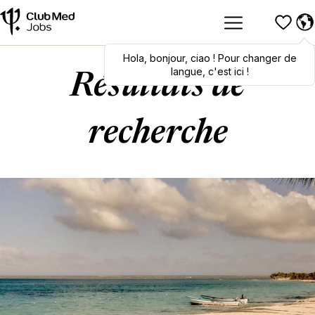
Hola
Hola
,
bonjour
,
bonjour
,
ciao
,
ciao
! Pour changer de
! To switch
languages, click here!
langue, c'est ici !
Résultats de
recherche