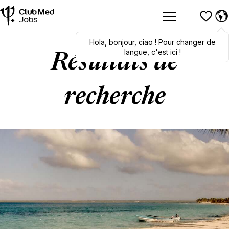
Hola
Hola
,
bonjour
,
bonjour
,
ciao
,
ciao
! Pour changer de
! To switch
languages, click here!
langue, c'est ici !
Résultats de
recherche