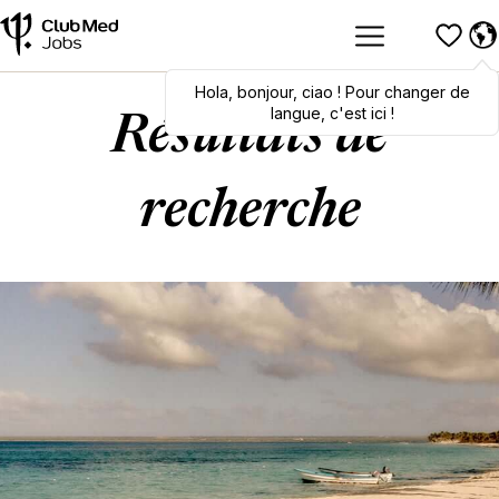
Hola
Hola
,
bonjour
,
bonjour
,
ciao
,
ciao
! Pour changer de
! To switch
languages, click here!
langue, c'est ici !
Résultats de
recherche