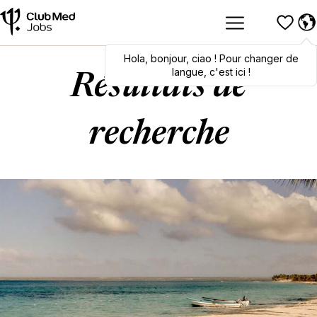
Hola
Hola
,
bonjour
,
bonjour
,
ciao
,
ciao
! Pour changer de
! To switch
languages, click here!
langue, c'est ici !
Résultats de
recherche