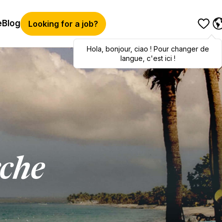
e
Blog
Looking for a job?
Hola
Hola
,
bonjour
,
bonjour
,
ciao
,
ciao
! Pour changer de
! To switch
languages, click here!
langue, c'est ici !
rche