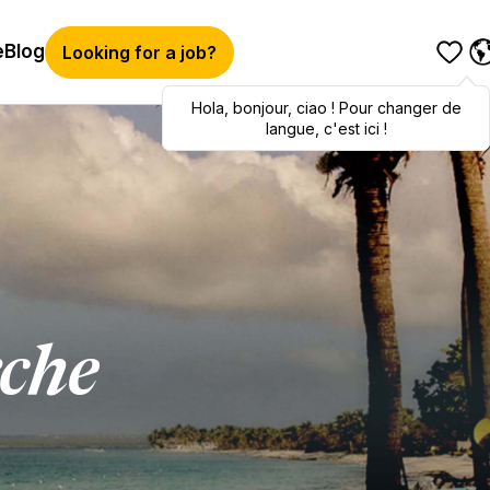
e
Blog
Looking for a job?
Hola
Hola
,
bonjour
,
bonjour
,
ciao
,
ciao
! Pour changer de
! To switch
languages, click here!
langue, c'est ici !
rche