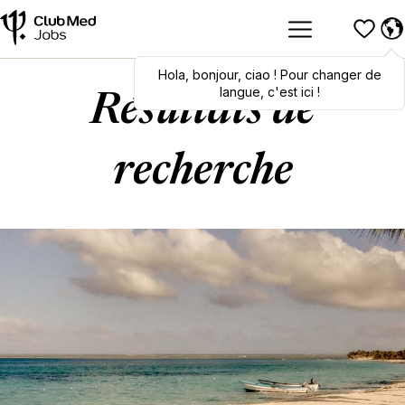
Hola
Hola
,
bonjour
,
bonjour
,
ciao
,
ciao
! Pour changer de
! To switch
languages, click here!
langue, c'est ici !
Résultats de
recherche